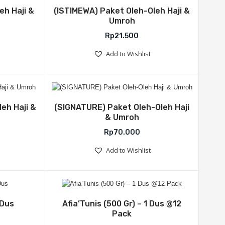
list
Add to Wishlist
eh Haji &
(ISTIMEWA) Paket Oleh-Oleh Haji &
Umroh
Rp
21.500
Add to Wishlist
list
Add to Wishlist
eh Haji &
(SIGNATURE) Paket Oleh-Oleh Haji
& Umroh
Rp
70.000
Add to Wishlist
list
Add to Wishlist
 Dus
Afia’Tunis (500 Gr) – 1 Dus @12
Pack