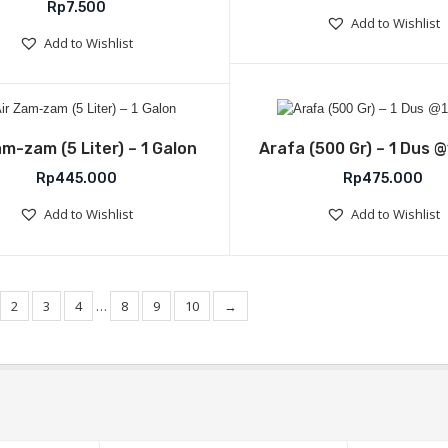
Rp
7.500
Add to Wishlist
Add to Wishlist
Add to Wishlist
Add to Wish
am-zam (5 Liter) – 1 Galon
Arafa (500 Gr) – 1 Dus 
Rp
445.000
Rp
475.000
Add to Wishlist
Add to Wishlist
2
3
4
…
8
9
10
→