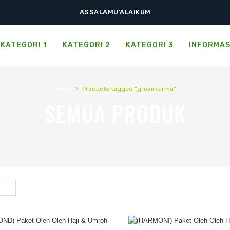
ASSALAMU'ALAIKUM
AHLAN WA SAHLAN
SELAMAT DATANG DI GROSIRKURMA.CO.ID
KATEGORI 1
KATEGORI 2
KATEGORI 3
INFORMAS
›
Home
Products tagged “grosirkurma”
SEMUA PRODUK