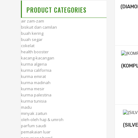
(DIAMO
PRODUCT CATEGORIES
air zam-zam
biskuit dan camilan
buah kering
buah segar
cokelat
health booster
kacang-kacangan
kurma algeria
(KOMPL
kurma california
kurma emirat
kurma madinah
kurma mesir
kurma palestina
kurma tunisia
madu
minyak zaitun
oleh-oleh haji & umroh
(SILVE
parfum saudi
pemakaian luar