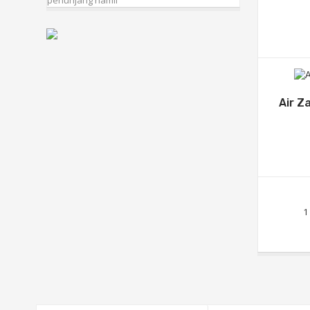
penunjang hamil
Air Z
1