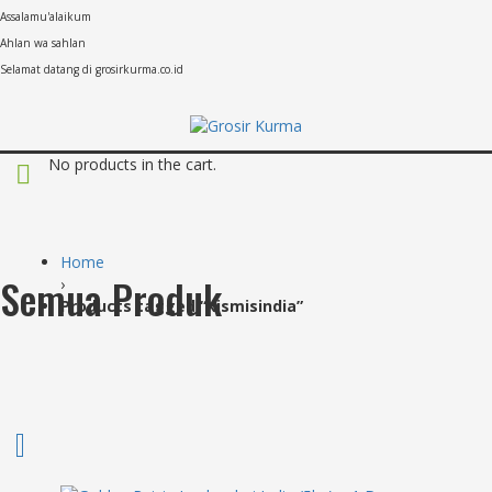
Assalamu'alaikum
Ahlan wa sahlan
Selamat datang di grosirkurma.co.id
No products in the cart.
Home
Semua Produk
›
Products tagged “kismisindia”