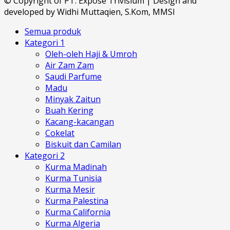
© Copyright of PT. Expose Trivisium | Design and
developed by Widhi Muttaqien, S.Kom, MMSI
Semua produk
Kategori 1
Oleh-oleh Haji & Umroh
Air Zam Zam
Saudi Parfume
Madu
Minyak Zaitun
Buah Kering
Kacang-kacangan
Cokelat
Biskuit dan Camilan
Kategori 2
Kurma Madinah
Kurma Tunisia
Kurma Mesir
Kurma Palestina
Kurma California
Kurma Algeria