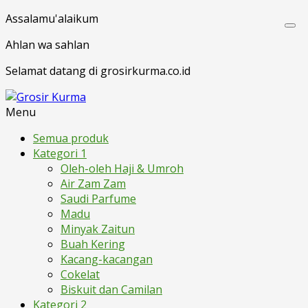
Assalamu'alaikum
Ahlan wa sahlan
Selamat datang di grosirkurma.co.id
Menu
Semua produk
Kategori 1
Oleh-oleh Haji & Umroh
Air Zam Zam
Saudi Parfume
Madu
Minyak Zaitun
Buah Kering
Kacang-kacangan
Cokelat
Biskuit dan Camilan
Kategori 2