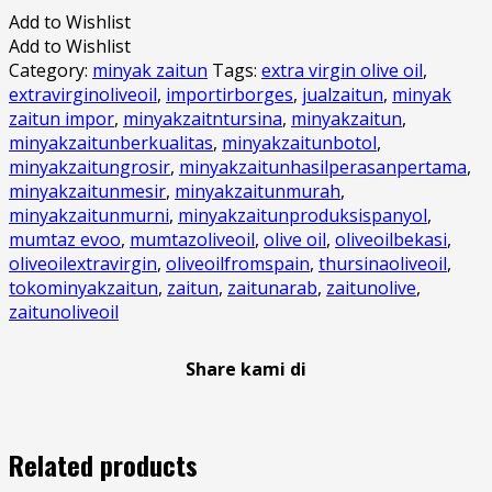
Add to Wishlist
Add to Wishlist
Category:
minyak zaitun
Tags:
extra virgin olive oil
,
extravirginoliveoil
,
importirborges
,
jualzaitun
,
minyak
zaitun impor
,
minyakzaitntursina
,
minyakzaitun
,
minyakzaitunberkualitas
,
minyakzaitunbotol
,
minyakzaitungrosir
,
minyakzaitunhasilperasanpertama
,
minyakzaitunmesir
,
minyakzaitunmurah
,
minyakzaitunmurni
,
minyakzaitunproduksispanyol
,
mumtaz evoo
,
mumtazoliveoil
,
olive oil
,
oliveoilbekasi
,
oliveoilextravirgin
,
oliveoilfromspain
,
thursinaoliveoil
,
tokominyakzaitun
,
zaitun
,
zaitunarab
,
zaitunolive
,
zaitunoliveoil
Share kami di
Related products