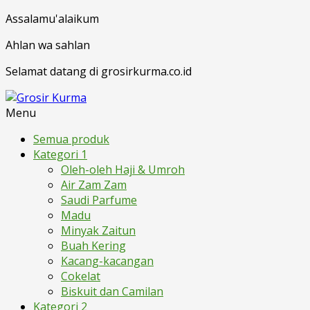
Assalamu'alaikum
Ahlan wa sahlan
Selamat datang di grosirkurma.co.id
Menu
Semua produk
Kategori 1
Oleh-oleh Haji & Umroh
Air Zam Zam
Saudi Parfume
Madu
Minyak Zaitun
Buah Kering
Kacang-kacangan
Cokelat
Biskuit dan Camilan
Kategori 2