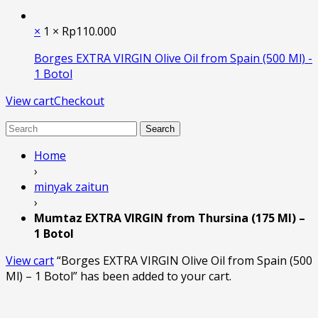
×
1 ×
Rp
110.000
Borges EXTRA VIRGIN Olive Oil from Spain (500 Ml) -
1 Botol
View cart
Checkout
Search
Home
›
minyak zaitun
›
Mumtaz EXTRA VIRGIN from Thursina (175 Ml) –
1 Botol
View cart
“Borges EXTRA VIRGIN Olive Oil from Spain (500
Ml) – 1 Botol” has been added to your cart.